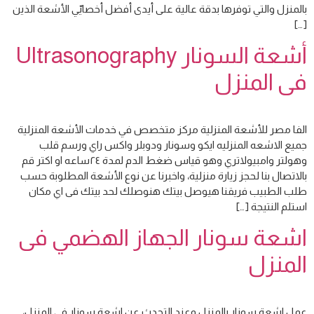
بالمنزل والتي توفرها بدقة عالية على أيدى أفضل أخصاييّ الأشعة الذين
[…]
أشعة السونار Ultrasonography
فى المنزل
الفا مصر للأشعة المنزلية مركز متخصص في خدمات الأشعة المنزلية
جميع الاشعه المنزليه ايكو وسونار ودوبلر واكس راي ورسم قلب
وهولتر وامبيولاتري وهو قياس ضغط الدم لمدة ٢٤ساعه او اكتر قم
بالاتصال بنا لحجز زيارة منزلية، واخبرنا عن نوع الأشعة المطلوبة حسب
طلب الطبيب فريقنا هيوصل بيتك هنوصلك لحد بيتك فى اي مكان
استلم النتيجة […]
اشعة سونار الجهاز الهضمي فى
المنزل
عمل اشعة سونار بالمنزل وعند التحدث عن اشعة سونار في المنزل،