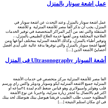
عمل اشعة سونار بالمنزل
عمل اشعة سونار بالمنزل وعند التحدث عن اشعة سونار في
المنزل، يجب أن نذكر ألفا مصر للأشعة المنزلية و للأشعة
المتنقلة والتي تعد من أكبر المراكز المتخصصة في توفير الخدمات
العلاجية المختلفة ومن أهمها خدمة العلاج الطبيعي بالمنزل، ،
وتوفير أطباء بالمنزل، وكذلك الأشعة المنزلية بمختلف أنواعها ومن
أهمها اشعة سونار بالمنزل والتي توفرها بدقة عالية على أيدى أفضل
أخصاييّ الأشعة الذين […]
أشعة السونار Ultrasonography فى المنزل
الفا مصر للأشعة المنزلية مركز متخصص في خدمات الأشعة
المنزلية جميع الاشعه المنزليه ايكو وسونار ودوبلر واكس راي ورسم
قلب وهولتر وامبيولاتري وهو قياس ضغط الدم لمدة ٢٤ساعه او
اكتر قم بالاتصال بنا لحجز زيارة منزلية، واخبرنا عن نوع الأشعة
المطلوبة حسب طلب الطبيب فريقنا هيوصل بيتك هنوصلك لحد بيتك
فى اي مكان استلم النتيجة […]