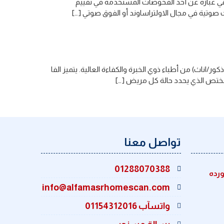
ر هي عبارة عن أحد الفحوصات المستخدمة في تقييم
صوتية في مجال الاولتراساوند أو الفوق صوتي […]
ناث) من أطباء ذوي الخبرة والكفاءة العالية. يتميز الفا
لمختص الذي يحدد حالة كل مريض […]
تواصل معنا
01288070388
ورده
info@alfamasrhomescan.com
واتسآب 01154312016