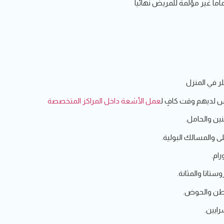
اً غير مؤلمة للمريض نهائيا
ر في المنزل
س لديهم وقت كافٍ ل
عمل الأشعة داخل المراكز المتخصصة
ين والحامل.
ى والمسالك البولية.
ام.
ستاتا والمثانة.
لبطن والحوض.
رايين.