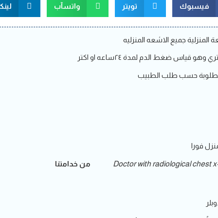
فيسبوك
تويتر
واتسآب
لينك
المنزلية
جميع الاشعه المنزليه
قياس ضغط الدم لمدة ٢٤ساعه او اكتر
ة المطلوبة حسب طلب الطبيب
نزل فورا
Doctor with radiological chest x
من خدامتنا