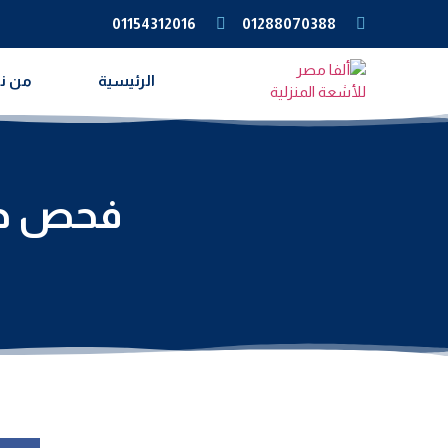
01154312016
01288070388
الرئيسية
من ن
فحص دوب