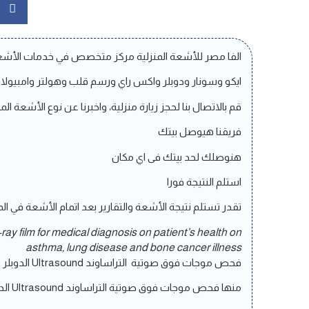
الفا مصر للأشعة المنزلية
مركز متخصص في خدمات الأشعة 
ايكو وسونار ودوبلر واكس راي ورسم قلب وهولتر وامبيولاتري وهو 
قم بالاتصال بنا لحجز زيارة منزلية، واخبرنا عن نوع الأشع
فريقنا هيوصل بيتك
هنوصلك لحد بيتك فى اي مكان
استلم النتيجة فورا
تقدر تستلم نتيجة الأشعة والتقارير بعد اتمام الأشعة في الم
-ray film for medical diagnosis on patient’s health on
asthma, lung disease and bone cancer illness
فحص موجات فوق صوتية التراساوند Ultrasound الدوبلر
منها فحص موجات فوق صوتية التراساوند Ultrasound الدوبلر