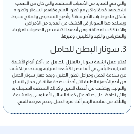
والتي تنتج للعديد من الأسباب المختلفة، والتي كان من الصعب
تشخيصها قديمًا ولكن مع تطور العلم وظهور السونار وتطوره
بشكل ملحوظ بات الأمر سهلًا وأصبح التشخيص والعلاج بسيط،
ويساعد هذا السونار في الكشف عن العديد من الأمراض
والاعتلالات المختلفة ومن أهمها الكشف عن الحصوات المرارية،
والبنكرياس والكبد والكليتين، وغيرها.
3. سونار البطن للحامل
يُعتبر
عمل اشعة سونار بالمنزل للحامل
من أكثر أنواع الأشعة
المنزلية طلباً في في ألفا مصر للأشعة المنزلية، ويستخدم للكشف
عن سلامة الحمل ومراحل تطور الجنين، ويعد جهاز سونار الحمل
من أهم الأجهزة الطبية التي أحدثت ضجة هائلة في مجال النساء
والتوليد، ويكشف عن أعضاء الجنين وكذلك المنطقة المحيطة به
والتي تحافظ على حياته مثل كمية السائل الأمينوسي والمشيمة
والتأكد من سلامة الرحم أثناء فترة الحمل وعدم تعرضه للفتح.