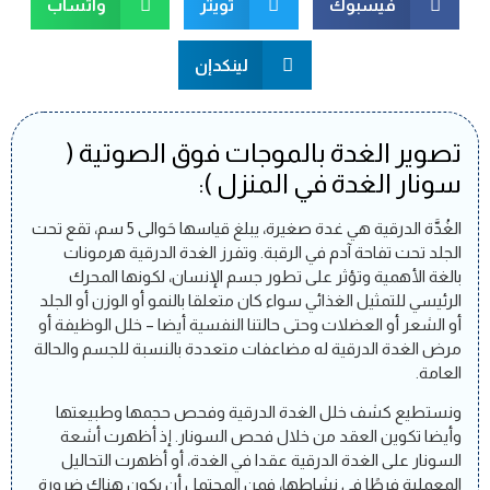
فيسبوك
تويتر
واتسآب
لينكدإن
تصوير الغدة بالموجات فوق الصوتية (
سونار الغدة في المنزل ):
الغُدَّة الدرقية هي غدة صغيرة، يبلغ قياسها حَوالى 5 سم، تقع تحت
الجلد تحت تفاحة آدم في الرقبة. وتفرز الغدة الدرقية هرمونات
بالغة الأهمية وتؤثر على تطور جسم الإنسان، لكونها المحرك
الرئيسي للتمثيل الغذائي سواء كان متعلقا بالنمو أو الوزن أو الجلد
أو الشعر أو العضلات وحتى حالتنا النفسية أيضا – خلل الوظيفة أو
مرض الغدة الدرقية له مضاعفات متعددة بالنسبة للجسم والحالة
العامة.
ونستطيع كشف خلل الغدة الدرقية وفحص حجمها وطبيعتها
وأيضا تكوين العقد من خلال فحص السونار. إذ أظهرت أشعة
السونار على الغدة الدرقية عقدا في الغدة، أو أظهرت التحاليل
المعملية فرطًا في نشاطها، فمن المحتمل أن يكون هناك ضرورة