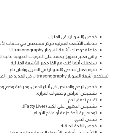
فحص (السونار) في المنزل
خدمات الأشعة المنزلية مركز متخصص في خدمات الأشع
منها فحوصات أشعة السونار Ultrasonography
وهي تعتبر تصويرًا يعتمد على الموجات الصوتية عالية ال
سنصلك أينما كنت مع الفا مصر للأشعة المنزلية
نقوم بعمل فحص (السونار) في المنزل وبامان تام
تستخدم أشعة السونار Ultrasonography في العديد من الفحوصات، تشمل:
فحص الرحم والمبيض في أثناء الحمل، ومراقبة وضع وص
تشخيص أمراض وحصوات المرارة.
تقييم تدفق الدم.
تشخيص الدهون على الكبد (Fatty Liver).
توجيه إبرة لأخذ خزعة أو علاج الأورام.
فحص الثدي.
فحص الغدة الدرقية.
الكشف عن أمراض الأعضاء التناسلية والبروستاتا.