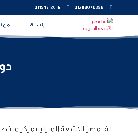
01154312016
01288070388
الرئيسية
من ن
دوب
الفا مصر للأشعة المنزلية
مركز متخصص