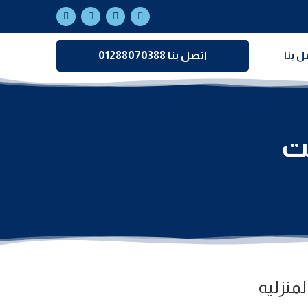
ل بنا
اتصل بنا 01288070388
يت
منزليه