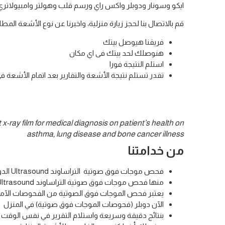
ايكو وسونار ودوبلر واكس راي ورسم قلب وهولتر وامبيولاتري وهو قيا
قم بالاتصال بنا لحجز زيارة منزلية، واخبرنا عن نوع الأشعة 
فريقنا هيوصل بيتك
هنوصلك لحد بيتك فى اي مكان
استلم النتيجة فورا
تقدر تستلم نتيجة الأشعة والتقارير بعد اتمام الأشعة في
 x-ray film for medical diagnosis on patient’s health on
asthma, lung disease and bone cancer illness
من خدامتنا
فحص موجات فوق صوتية التراساوند Ultrasound الدوبلر
منها فحص موجات فوق صوتية التراساوند Ultrasound الدوبلر
يعتبر فحص الموجات فوق الصوتية من الفحوصات الآمنة 
الآن دوبلر (فحوصات الموجات فوق صوتية) في المنزل
بنتائج دقيقة وسريعة واستلام التقرير في نفس الوقت