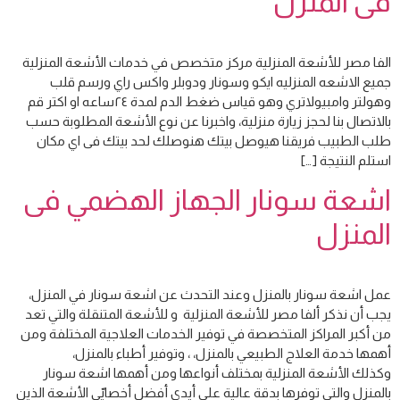
فى المنزل
الفا مصر للأشعة المنزلية مركز متخصص في خدمات الأشعة المنزلية
جميع الاشعه المنزليه ايكو وسونار ودوبلر واكس راي ورسم قلب
وهولتر وامبيولاتري وهو قياس ضغط الدم لمدة ٢٤ساعه او اكتر قم
بالاتصال بنا لحجز زيارة منزلية، واخبرنا عن نوع الأشعة المطلوبة حسب
طلب الطبيب فريقنا هيوصل بيتك هنوصلك لحد بيتك فى اي مكان
استلم النتيجة […]
اشعة سونار الجهاز الهضمي فى
المنزل
عمل اشعة سونار بالمنزل وعند التحدث عن اشعة سونار في المنزل،
يجب أن نذكر ألفا مصر للأشعة المنزلية و للأشعة المتنقلة والتي تعد
من أكبر المراكز المتخصصة في توفير الخدمات العلاجية المختلفة ومن
أهمها خدمة العلاج الطبيعي بالمنزل، ، وتوفير أطباء بالمنزل،
وكذلك الأشعة المنزلية بمختلف أنواعها ومن أهمها اشعة سونار
بالمنزل والتي توفرها بدقة عالية على أيدى أفضل أخصاييّ الأشعة الذين