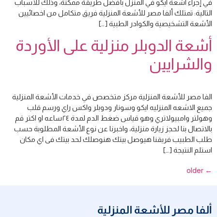
في إجراء اشعة ايكو في المنزل بأفضل طريقة ممكنة، وذلك للأسباب
التالية: تمتلك ألفا مصر للأشعة المنزلية فريق متكامل من اخصائيين
الأشعة التشخيصية والكوادر الطبية […]
أشعة الدوبلر منزلية على الأوردة
والشرايين
الفا مصر للأشعة المنزلية مركز متخصص في خدمات الأشعة المنزلية
جميع الاشعه المنزليه ايكو وسونار ودوبلر واكس راي ورسم قلب
وهولتر وامبيولاتري وهو قياس ضغط الدم لمدة ٢٤ساعه او اكتر قم
بالاتصال بنا لحجز زيارة منزلية، واخبرنا عن نوع الأشعة المطلوبة حسب
طلب الطبيب فريقنا هيوصل بيتك هنوصلك لحد بيتك فى اي مكان
استلم النتيجة […]
older
←
ألفا مصر للأشعة المنزلية