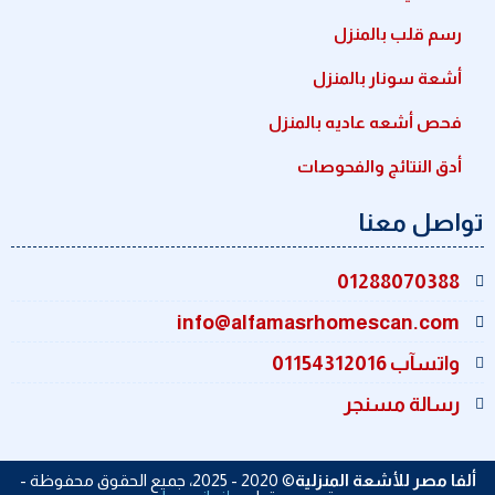
رسم قلب بالمنزل
أشعة سونار بالمنزل
فحص أشعه عاديه بالمنزل
أدق النتائج والفحوصات
تواصل معنا
01288070388
info@alfamasrhomescan.com
واتسآب 01154312016
رسالة مسنجر
ألفا مصر للأشعة المنزلية
© 2020 - 2025
، جميع الحقوق محفوظة -