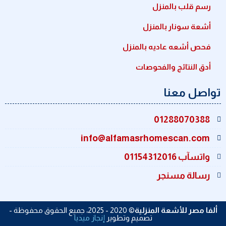
رسم قلب بالمنزل
أشعة سونار بالمنزل
فحص أشعه عاديه بالمنزل
أدق النتائج والفحوصات
تواصل معنا
01288070388
info@alfamasrhomescan.com
واتسآب 01154312016
رسالة مسنجر
ألفا مصر للأشعة المنزلية
© 2020 - 2025
، جميع الحقوق محفوظة -
تصميم وتطوير
إنجاز ميديا