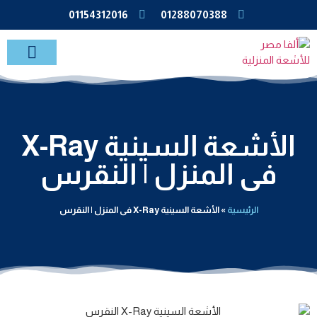
01154312016
01288070388
خدمات الاشعة بالمنزل
الأشعة السينية X-Ray
فى المنزل | النقرس
الرئيسية
»
الأشعة السينية X-Ray فى المنزل | النقرس