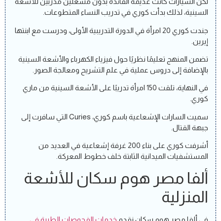
لكن السيارات كانت عديمة الفائدة بدون مشغلين مدربين للأشعة
السينية، لذلك بدأت كوري في تدريب النساء المتطوعات.
جندت كوري 20 امرأة في الدورة التدريبية الأولى، ودرست مع ابنتها
إيرين.
تضمن المنهج تعليمًا نظريًا حول فيزياء الكهرباء والأشعة السينية
بالإضافة إلى دروس عملية في علم التشريح ومعالجة الصور.
في النهاية، تلقت 150 امرأة تدريبًا على الأشعة السينية من ماري
كوري.
سميت السارات الإشعاعية باسم كوري، Curies التي سافرت إلى
جبهة القتال.
أشرفت كوري على بناء 200 غرفة إشعاعية في العديد من
المستشفيات الميدانية الثابتة خلف خطوط المعركة.
ألفا مصر هوم سكان للأشعة
المنزلية
في ألفا مصر هوم سكان نقدم
خدمات الفحوصات الطبية في