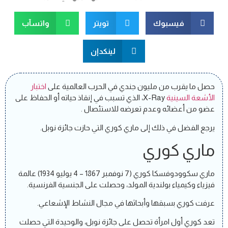
فيسبوك
تويتر
واتسآب
لينكدإن
حصل ما يقرب من مليون جندي في الحرب العالمية على
اختبار
الأشعة السينية
X-Ray، الذي تسبب في إنقاذ حياته أو الحفاظ على
عضو من أعضائه وعدم تعرضه للاستئصال .
يرجع الفضل في ذلك إلى ماري كوري التي حازت جائزة نوبل.
ماري كوري
ماري سكوودوفسكا كوري (7 نوفمبر 1867 – 4 يوليو 1934) عالمة
فيزياء وكيمياء بولندية المولد، وحصلت على الجنسية الفرنسية.
عرفت كوري بسبقها وأبحاثها في مجال النشاط الإشعاعي.
تعد كوري أول امرأة تحصل على جائزة نوبل، والوحيدة التي حصلت