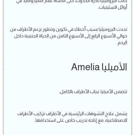
كانت البروميليا نادرة الحدوث، حتى مأساة عقار الثاليدومايد في
أوائل الستينيات.
تحدث البروميليا بسبب أخطاء في تكوين وتطور برعم الأطراف من
حوالي الأسبوع الرابع إلى الأسبوع الثامن من الحياة الجنينية داخل
الرحم.
الأميليا Amelia
تتضمن الأميليا غياب الأطراف بالكامل.
يشمل علاج التشوهات الرئيسية في الأطراف تركيب الأطراف
الاصطناعية، مع إتاحة تدريب خاص على استخدامها.