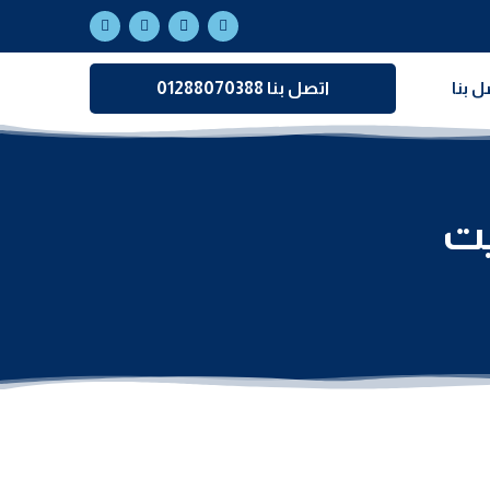
ل بنا
اتصل بنا 01288070388
يت