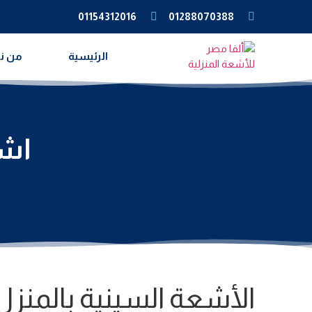
01154312016
01288070388
الرئيسية
من ن
اشع
الأشعة السينية بالمنزل 