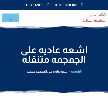
01154312016
01288070388
خدمات الاشعة بالمنزل
اشعه عاديه على
الجمجمه متنقله
الرئيسية
»
اشعه عاديه على الجمجمه متنقله