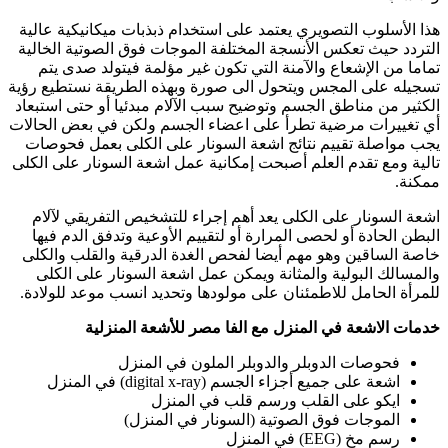
هذا الأسلوب التصويري يعتمد على استخدام ذبذبات ميكانيكية عالية
التردد حيث تعكس الأنسجة المختلفة الموجات فوق الصوتية الخالية
تماما من الإشعاع والآمنة التي تكون غير مؤلمة فيتولد صدى يتم
تسجيله على المجس ويتحول الى صورة وبهذه الطريقة نستطيع رؤية
الكثير من مناطق الجسم وتوضيح سبب الآلام مبدئيا أو حتى استبعاد
أي تغييرات مرضية تطرأ على اعضاء الجسم ولكن في بعض الحالات
يجب مواصلة تقييم نتائج اشعة السونار على الكلى بعمل فحوصات
تالية ومع تقدم العلم أصبحت إمكانية عمل اشعة السونار على الكلى
ممكنة.
اشعة السونار على الكلى يعد أهم إجراء للتشخيص التفريقي لآلام
البطن الحادة أو لحصى المرارة أو لتقييم الأوعية وتدفق الدم فيها
خاصة الساقين وهو مهم أيضا لفحص الغدة الدرقية والقلب والكلى
والمسالك البولية والمثانة ويمكن عمل اشعة السونار على الكلى
للمرأة الحامل للاطمئنان على مولودها وتحديد انسب موعد للولادة.
خدمات الاشعة في المنزل مع الفا مصر للأشعة المنزلية
فحوصات الدوبلر والدوبلر الملون في المنزل
اشعة على جميع أجزاء الجسم (digital x-ray) في المنزل
ايكو على القلب ورسم قلب في المنزل
الموجات فوق الصوتية (السونار في المنزل)
رسم مخ (EEG) في المنزل