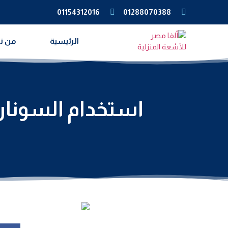
01154312016
01288070388
الرئيسية
من ن
استخدام السونا