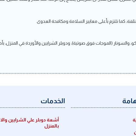
ة، كما نلتزم بأعلى معايير السلامة ومكافحة العدوى.
نية X-Ray، ورسم القلب، والإيكو، والسونار (الموجات فوق صوتية)، ودوبلر الشرايين والأوردة
هامة
الخدمات
ة
أشعة دوبلر علي الشرايين والا
بالمنزل