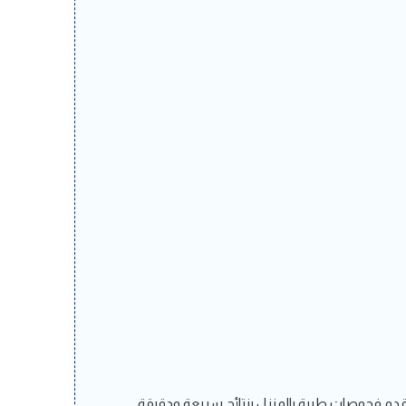
قدم فحوصات طبية بالمنزل بنتائج سريعة ودقيقة.